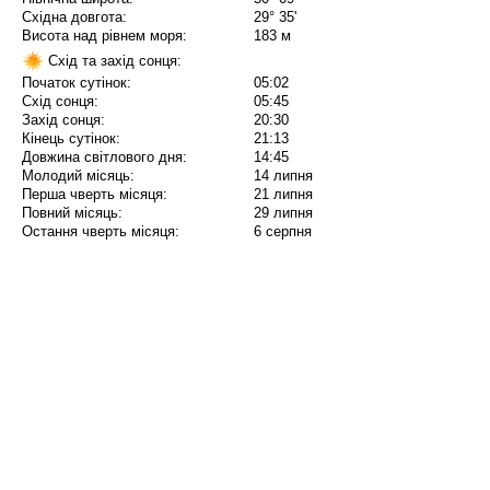
Східна довгота:
29° 35'
Висота над рівнем моря:
183 м
Схід та захід сонця:
Початок сутінок:
05:02
Схід сонця:
05:45
Захід сонця:
20:30
Кінець сутінок:
21:13
Довжина світлового дня:
14:45
Молодий місяць:
14 липня
Перша чверть місяця:
21 липня
Повний місяць:
29 липня
Остання чверть місяця:
6 серпня