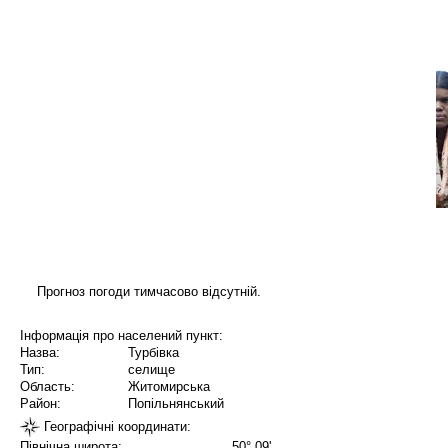
Прогноз погоди тимчасово відсутній.
Інформація про населений пункт:
Назва:
Турбівка
Тип:
селище
Область:
Житомирська
Район:
Попільнянський
Географічні координати:
Північна широта:
50° 09'