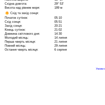
Східна довгота:
29° 53'
Висота над рівнем моря:
189 м
Схід та захід сонця:
Початок сутінок:
05:10
Схід сонця:
05:51
Захід сонця:
20:21
Кінець сутінок:
21:02
Довжина світлового дня:
14:30
Молодий місяць:
14 липня
Перша чверть місяця:
21 липня
Повний місяць:
29 липня
Остання чверть місяця:
6 серпня
Умови в