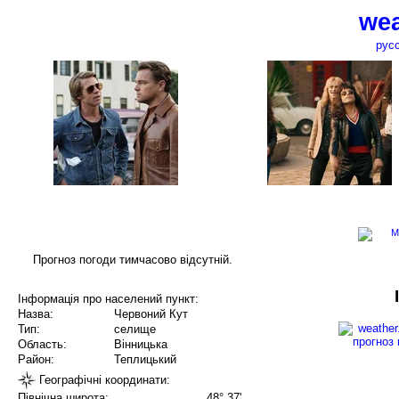
wea
рус
Прогноз погоди тимчасово відсутній.
Інформація про населений пункт:
Назва:
Червоний Кут
Тип:
селище
Область:
Вінницька
Район:
Теплицький
Географічні координати:
Північна широта:
48° 37'