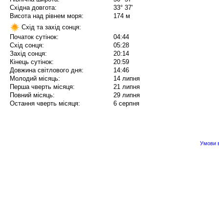
Східна довгота:
33° 37'
Висота над рівнем моря:
174 м
Схід та захід сонця:
Початок сутінок:
04:44
Схід сонця:
05:28
Захід сонця:
20:14
Кінець сутінок:
20:59
Довжина світлового дня:
14:46
Молодий місяць:
14 липня
Перша чверть місяця:
21 липня
Повний місяць:
29 липня
Остання чверть місяця:
6 серпня
Умови в