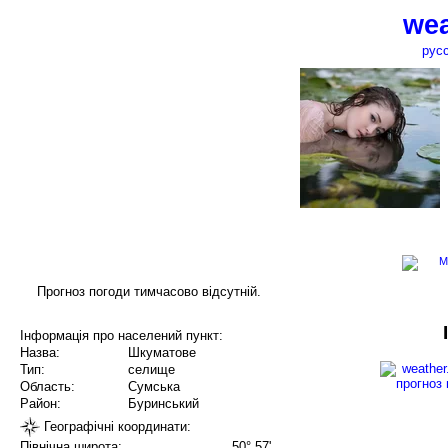
wea
рус
Прогноз погоди тимчасово відсутній.
Інформація про населений пункт:
Назва:
Шкуматове
Тип:
селище
Область:
Сумська
Район:
Буринський
Географічні координати:
Північна широта:
50° 57'