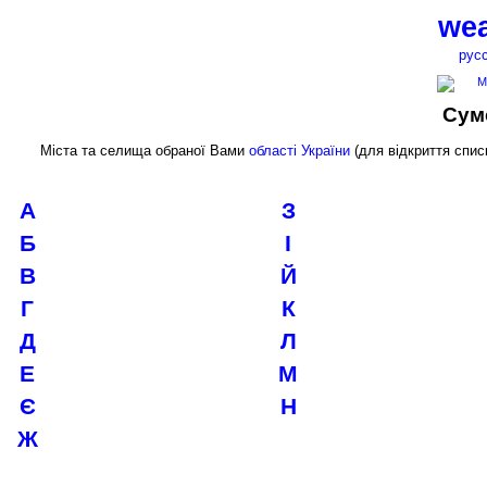
wea
рус
Сум
Міста та селища обраної Вами
області України
(для відкриття списк
А
З
Б
І
В
Й
Г
К
Д
Л
Е
М
Є
Н
Ж