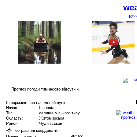
wea
рус
Прогноз погоди тимчасово відсутній.
Інформація про населений пункт:
Назва:
Іванопіль
Тип:
селище міського типу
Область:
Житомирська
Район:
Чуднівський
Географічні координати:
Північна широта:
49° 52'