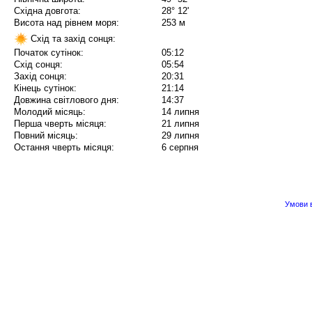
Східна довгота:
28° 12'
Висота над рівнем моря:
253 м
Схід та захід сонця:
Початок сутінок:
05:12
Схід сонця:
05:54
Захід сонця:
20:31
Кінець сутінок:
21:14
Довжина світлового дня:
14:37
Молодий місяць:
14 липня
Перша чверть місяця:
21 липня
Повний місяць:
29 липня
Остання чверть місяця:
6 серпня
Умови в