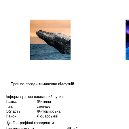
Прогноз погоди тимчасово відсутній.
Інформація про населений пункт:
Назва:
Житинці
Тип:
селище
Область:
Житомирська
Район:
Любарський
Географічні координати:
Північна широта:
49° 54'