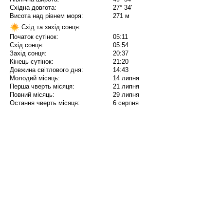
Східна довгота:
27° 34'
Висота над рівнем моря:
271 м
Схід та захід сонця:
Початок сутінок:
05:11
Схід сонця:
05:54
Захід сонця:
20:37
Кінець сутінок:
21:20
Довжина світлового дня:
14:43
Молодий місяць:
14 липня
Перша чверть місяця:
21 липня
Повний місяць:
29 липня
Остання чверть місяця:
6 серпня