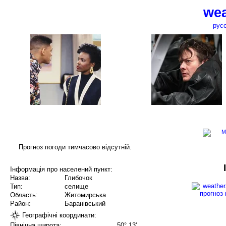
wea
рус
Прогноз погоди тимчасово відсутній.
Інформація про населений пункт:
Назва:
Глибочок
Тип:
селище
Область:
Житомирська
Район:
Баранівський
Географічні координати:
Північна широта:
50° 13'