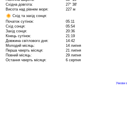
Східна довгота:
27° 38'
Висота над рівнем моря:
227 м
Схід та захід сонця:
Початок сутінок:
05:11
Схід сонця:
05:54
Захід сонця:
20:36
Кінець сутінок:
21:19
Довжина світлового дня:
14:42
Молодий місяць:
14 липня
Перша чверть місяця:
21 липня
Повний місяць:
29 липня
Остання чверть місяця:
6 серпня
Умови в