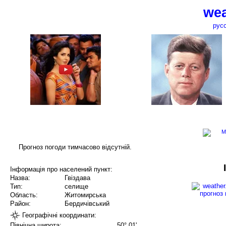
wea
рус
Прогноз погоди тимчасово відсутній.
Інформація про населений пункт:
Назва:
Гвіздава
Тип:
селище
Область:
Житомирська
Район:
Бердичівський
Географічні координати:
Північна широта:
50° 01'