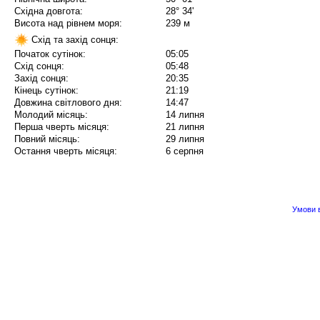
Східна довгота:
28° 34'
Висота над рівнем моря:
239 м
Схід та захід сонця:
Початок сутінок:
05:05
Схід сонця:
05:48
Захід сонця:
20:35
Кінець сутінок:
21:19
Довжина світлового дня:
14:47
Молодий місяць:
14 липня
Перша чверть місяця:
21 липня
Повний місяць:
29 липня
Остання чверть місяця:
6 серпня
Умови в