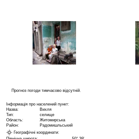
Прогноз погоди тимчасово відсутній.
Інформація про населений пункт:
Назва:
Вихля
Тип:
селище
Область:
Житомирська
Район:
Радомишльський
Географічні координати:
Північна широта:
50° 39'