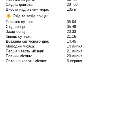
Східна довгота:
28° 50'
Висота над рівнем моря:
185 м
Схід та захід сонця:
Початок сутінок:
05:04
Схід сонця:
05:48
Захід сонця:
20:33
Кінець сутінок:
21:16
Довжина світлового дня:
14:45
Молодий місяць:
14 липня
Перша чверть місяця:
21 липня
Повний місяць:
29 липня
Остання чверть місяця:
6 серпня