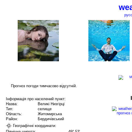
wea
рус
Прогноз погоди тимчасово відсутній.
Інформація про населений пункт:
Назва:
Великі Низгірці
Тип:
селище
Область:
Житомирська
Район:
Бердичівський
Географічні координати:
Північна широта:
49° 53'