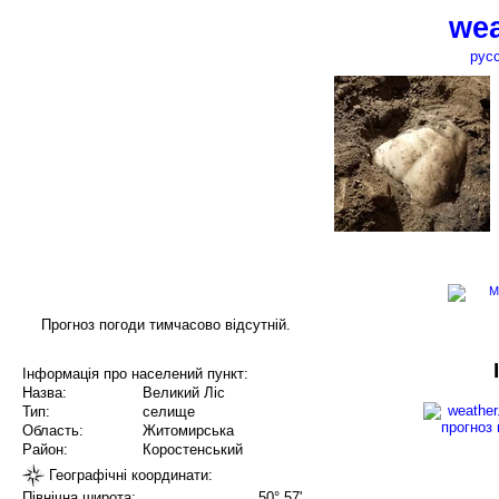
wea
рус
Прогноз погоди тимчасово відсутній.
Інформація про населений пункт:
Назва:
Великий Ліс
Тип:
селище
Область:
Житомирська
Район:
Коростенський
Географічні координати:
Північна широта:
50° 57'