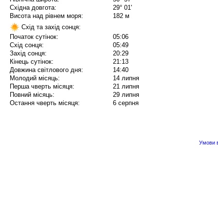
Східна довгота:
29° 01'
Висота над рівнем моря:
182 м
Схід та захід сонця:
Початок сутінок:
05:06
Схід сонця:
05:49
Захід сонця:
20:29
Кінець сутінок:
21:13
Довжина світлового дня:
14:40
Молодий місяць:
14 липня
Перша чверть місяця:
21 липня
Повний місяць:
29 липня
Остання чверть місяця:
6 серпня
Умови в