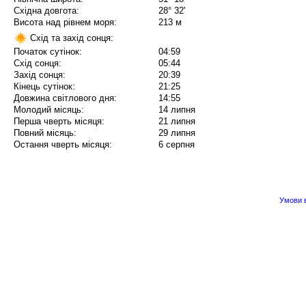
Східна довгота:
28° 32'
Висота над рівнем моря:
213 м
Схід та захід сонця:
Початок сутінок:
04:59
Схід сонця:
05:44
Захід сонця:
20:39
Кінець сутінок:
21:25
Довжина світлового дня:
14:55
Молодий місяць:
14 липня
Перша чверть місяця:
21 липня
Повний місяць:
29 липня
Остання чверть місяця:
6 серпня
Умови в