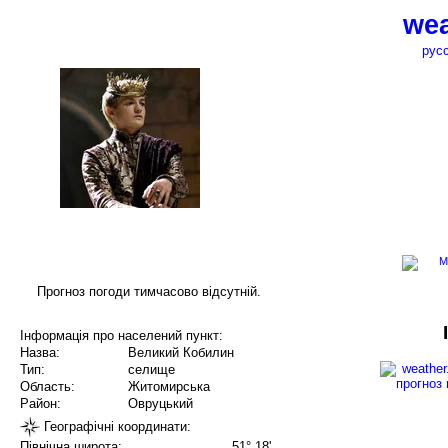
wea
рус
Прогноз погоди тимчасово відсутній.
Інформація про населений пункт:
Назва:
Великий Кобилин
Тип:
селище
Область:
Житомирська
Район:
Овруцький
Географічні координати:
Північна широта:
51° 18'