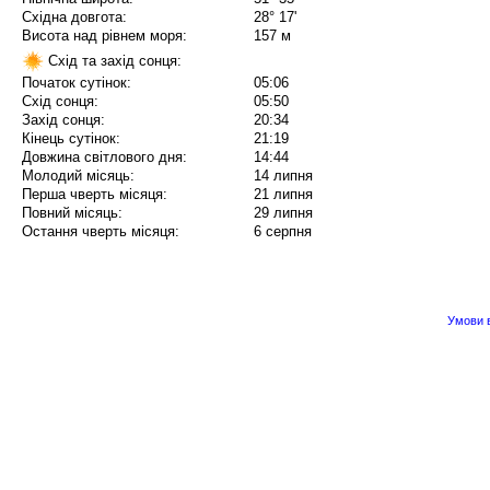
Східна довгота:
28° 17'
Висота над рівнем моря:
157 м
Схід та захід сонця:
Початок сутінок:
05:06
Схід сонця:
05:50
Захід сонця:
20:34
Кінець сутінок:
21:19
Довжина світлового дня:
14:44
Молодий місяць:
14 липня
Перша чверть місяця:
21 липня
Повний місяць:
29 липня
Остання чверть місяця:
6 серпня
Умови в