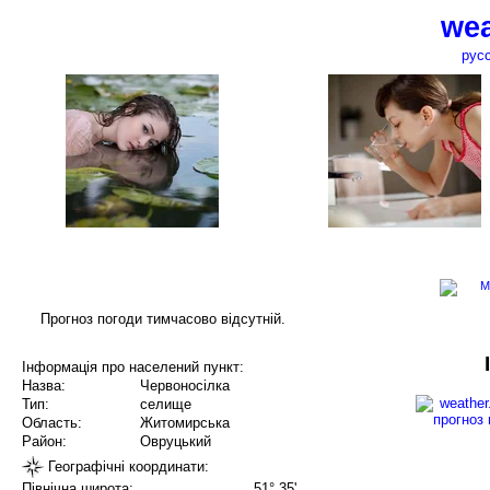
wea
рус
Прогноз погоди тимчасово відсутній.
Інформація про населений пункт:
Назва:
Червоносілка
Тип:
селище
Область:
Житомирська
Район:
Овруцький
Географічні координати:
Північна широта:
51° 35'