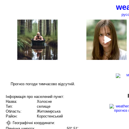
wea
рус
Прогноз погоди тимчасово відсутній.
Інформація про населений пункт:
Назва:
Холосне
Тип:
селище
Область:
Житомирська
Район:
Коростенський
Географічні координати:
Північна широта:
50° 51'