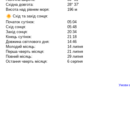
Східна довгота:
28° 37'
Висота над рівнем моря:
196 м
Схід та захід сонця:
Початок сутінок:
05:04
Схід сонця:
05:48
Захід сонця:
20:34
Кінець сутінок:
21:18
Довжина світлового дня:
14:46
Молодий місяць:
14 липня
Перша чверть місяця:
21 липня
Повний місяць:
29 липня
Остання чверть місяця:
6 серпня
Умови в