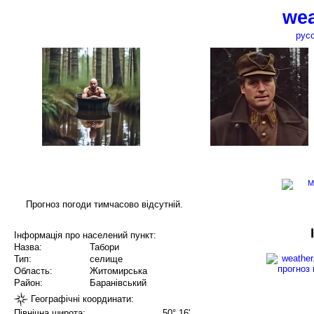
wea
рус
Прогноз погоди тимчасово відсутній.
Інформація про населений пункт:
Назва:
Табори
Тип:
селище
Область:
Житомирська
Район:
Баранівський
Географічні координати:
Північна широта:
50° 16'