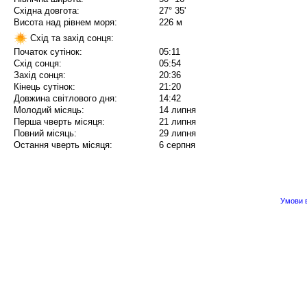
Східна довгота:
27° 35'
Висота над рівнем моря:
226 м
Схід та захід сонця:
Початок сутінок:
05:11
Схід сонця:
05:54
Захід сонця:
20:36
Кінець сутінок:
21:20
Довжина світлового дня:
14:42
Молодий місяць:
14 липня
Перша чверть місяця:
21 липня
Повний місяць:
29 липня
Остання чверть місяця:
6 серпня
Умови в