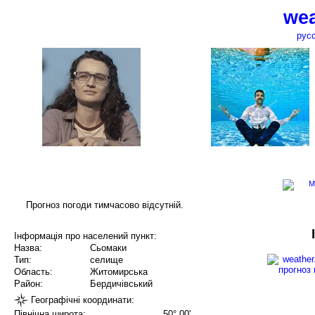
wea
рус
Прогноз погоди тимчасово відсутній.
Інформація про населений пункт:
Назва:
Сьомаки
Тип:
селище
Область:
Житомирська
Район:
Бердичівський
Географічні координати:
Північна широта:
50° 00'