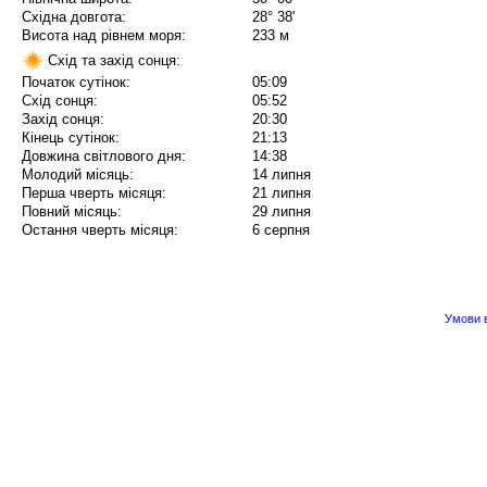
Східна довгота:
28° 38'
Висота над рівнем моря:
233 м
Схід та захід сонця:
Початок сутінок:
05:09
Схід сонця:
05:52
Захід сонця:
20:30
Кінець сутінок:
21:13
Довжина світлового дня:
14:38
Молодий місяць:
14 липня
Перша чверть місяця:
21 липня
Повний місяць:
29 липня
Остання чверть місяця:
6 серпня
Умови в