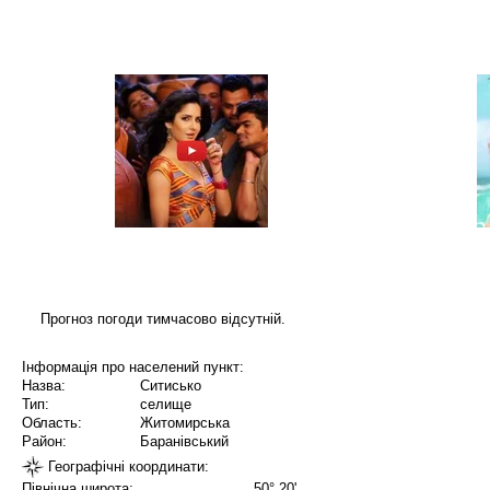
Прогноз погоди тимчасово відсутній.
Інформація про населений пункт:
Назва:
Ситисько
Тип:
селище
Область:
Житомирська
Район:
Баранівський
Географічні координати:
Північна широта:
50° 20'