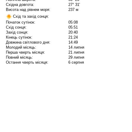
Східна довгота:
27° 31'
Висота над рівнем моря:
237 м
Схід та захід сонця:
Початок сутінок:
05:08
Схід сонця:
05:51
Захід сонця:
20:40
Кінець сутінок:
21:24
Довжина світлового дня:
14:49
Молодий місяць:
14 липня
Перша чверть місяця:
21 липня
Повний місяць:
29 липня
Остання чверть місяця:
6 серпня