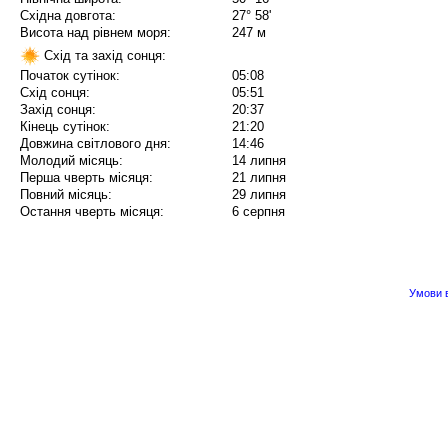
Східна довгота:
27° 58'
Висота над рівнем моря:
247 м
Схід та захід сонця:
Початок сутінок:
05:08
Схід сонця:
05:51
Захід сонця:
20:37
Кінець сутінок:
21:20
Довжина світлового дня:
14:46
Молодий місяць:
14 липня
Перша чверть місяця:
21 липня
Повний місяць:
29 липня
Остання чверть місяця:
6 серпня
Умови в