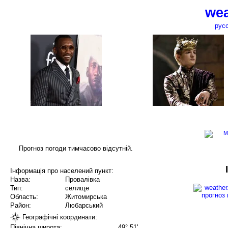
wea
рус
Прогноз погоди тимчасово відсутній.
Інформація про населений пункт:
Назва:
Провалівка
Тип:
селище
Область:
Житомирська
Район:
Любарський
Географічні координати:
Північна широта:
49° 51'