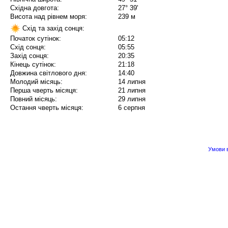
Східна довгота:
27° 39'
Висота над рівнем моря:
239 м
Схід та захід сонця:
Початок сутінок:
05:12
Схід сонця:
05:55
Захід сонця:
20:35
Кінець сутінок:
21:18
Довжина світлового дня:
14:40
Молодий місяць:
14 липня
Перша чверть місяця:
21 липня
Повний місяць:
29 липня
Остання чверть місяця:
6 серпня
Умови в