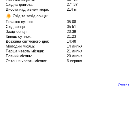
Східна довгота:
27° 37'
Висота над рівнем моря:
214 м
Схід та захід сонця:
Початок сутінок:
05:08
Схід сонця:
05:51
Захід сонця:
20:39
Кінець сутінок:
21:23
Довжина світлового дня:
14:48
Молодий місяць:
14 липня
Перша чверть місяця:
21 липня
Повний місяць:
29 липня
Остання чверть місяця:
6 серпня
Умови в