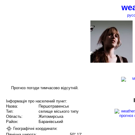
wea
рус
Прогноз погоди тимчасово відсутній.
Інформація про населений пункт:
Назва:
Першотравенськ
Тип:
селище міського типу
Область:
Житомирська
Район:
Баранівський
Географічні координати:
Північна широта:
50° 12'