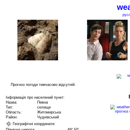
wea
рус
Прогноз погоди тимчасово відсутній.
Інформація про населений пункт:
Назва:
Певна
Тип:
селище
Область:
Житомирська
Район:
Чуднівський
Географічні координати:
Північна широта:
49° 50'