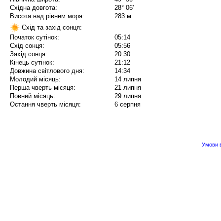
Східна довгота:
28° 06'
Висота над рівнем моря:
283 м
Схід та захід сонця:
Початок сутінок:
05:14
Схід сонця:
05:56
Захід сонця:
20:30
Кінець сутінок:
21:12
Довжина світлового дня:
14:34
Молодий місяць:
14 липня
Перша чверть місяця:
21 липня
Повний місяць:
29 липня
Остання чверть місяця:
6 серпня
Умови в