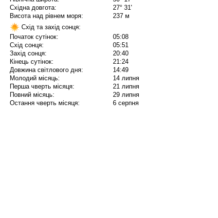
Східна довгота:
27° 31'
Висота над рівнем моря:
237 м
Схід та захід сонця:
Початок сутінок:
05:08
Схід сонця:
05:51
Захід сонця:
20:40
Кінець сутінок:
21:24
Довжина світлового дня:
14:49
Молодий місяць:
14 липня
Перша чверть місяця:
21 липня
Повний місяць:
29 липня
Остання чверть місяця:
6 серпня