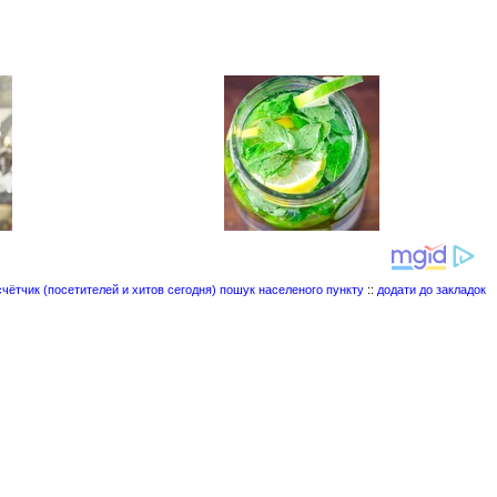
пошук населеного пункту
::
додати до закладок