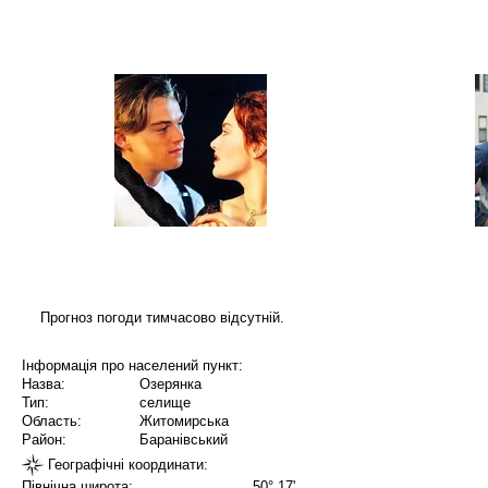
Прогноз погоди тимчасово відсутній.
Інформація про населений пункт:
Назва:
Озерянка
Тип:
селище
Область:
Житомирська
Район:
Баранівський
Географічні координати:
Північна широта:
50° 17'