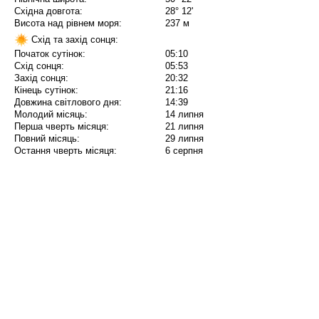
Східна довгота:
28° 12'
Висота над рівнем моря:
237 м
Схід та захід сонця:
Початок сутінок:
05:10
Схід сонця:
05:53
Захід сонця:
20:32
Кінець сутінок:
21:16
Довжина світлового дня:
14:39
Молодий місяць:
14 липня
Перша чверть місяця:
21 липня
Повний місяць:
29 липня
Остання чверть місяця:
6 серпня