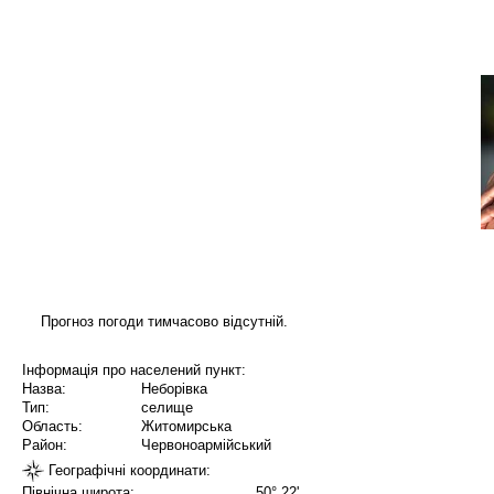
Прогноз погоди тимчасово відсутній.
Інформація про населений пункт:
Назва:
Неборівка
Тип:
селище
Область:
Житомирська
Район:
Червоноармійський
Географічні координати:
Північна широта:
50° 22'