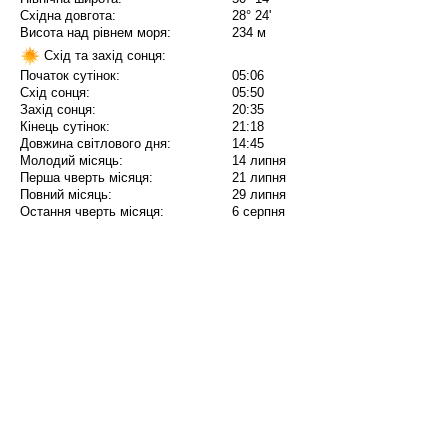
Східна довгота:
28° 24'
Висота над рівнем моря:
234 м
Схід та захід сонця:
Початок сутінок:
05:06
Схід сонця:
05:50
Захід сонця:
20:35
Кінець сутінок:
21:18
Довжина світлового дня:
14:45
Молодий місяць:
14 липня
Перша чверть місяця:
21 липня
Повний місяць:
29 липня
Остання чверть місяця:
6 серпня