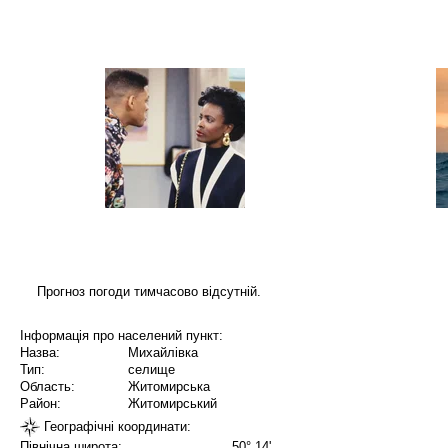
Прогноз погоди тимчасово відсутній.
Інформація про населений пункт:
Назва:
Михайлівка
Тип:
селище
Область:
Житомирська
Район:
Житомирський
Географічні координати:
Північна широта:
50° 14'