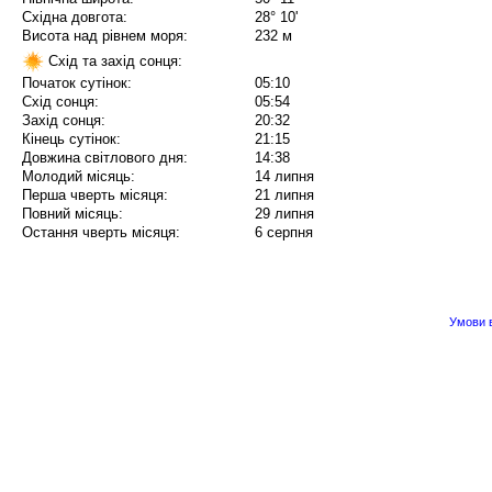
Східна довгота:
28° 10'
Висота над рівнем моря:
232 м
Схід та захід сонця:
Початок сутінок:
05:10
Схід сонця:
05:54
Захід сонця:
20:32
Кінець сутінок:
21:15
Довжина світлового дня:
14:38
Молодий місяць:
14 липня
Перша чверть місяця:
21 липня
Повний місяць:
29 липня
Остання чверть місяця:
6 серпня
Умови в