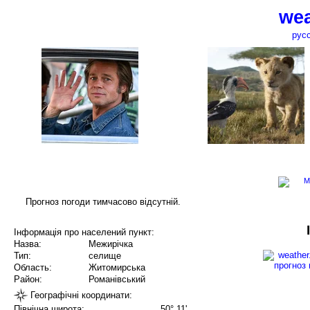
wea
рус
Прогноз погоди тимчасово відсутній.
Інформація про населений пункт:
Назва:
Межирічка
Тип:
селище
Область:
Житомирська
Район:
Романівський
Географічні координати:
Північна широта:
50° 11'