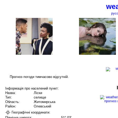
wea
рус
Прогноз погоди тимчасово відсутній.
Інформація про населений пункт:
Назва:
Ліски
Тип:
селище
Область:
Житомирська
Район:
Олевський
Географічні координати:
Північна широта:
51° 03'