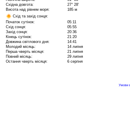
Східна довгота:
27° 28'
Висота над рівнем моря:
185 м
Схід та захід сонця:
Початок сутінок:
05:11
Схід сонця:
05:55
Захід сонця:
20:36
Кінець сутінок:
21:20
Довжина світлового дня:
14:41
Молодий місяць:
14 липня
Перша чверть місяця:
21 липня
Повний місяць:
29 липня
Остання чверть місяця:
6 серпня
Умови в