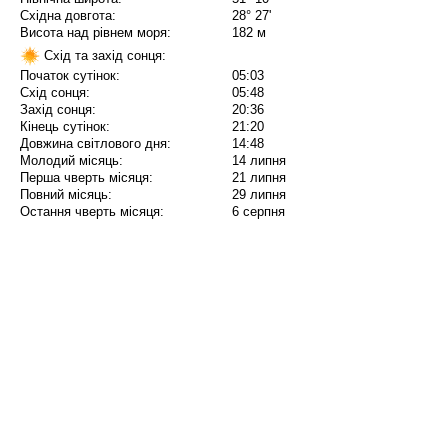
Східна довгота:
28° 27'
Висота над рівнем моря:
182 м
Схід та захід сонця:
Початок сутінок:
05:03
Схід сонця:
05:48
Захід сонця:
20:36
Кінець сутінок:
21:20
Довжина світлового дня:
14:48
Молодий місяць:
14 липня
Перша чверть місяця:
21 липня
Повний місяць:
29 липня
Остання чверть місяця:
6 серпня