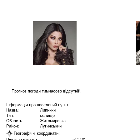
Прогноз погоди тимчасово відсутній.
Інформація про населений пункт:
Назва:
Липники
Тип:
селище
Область:
Житомирська
Район:
Лугинський
Географічні координати:
Північна широта:
51° 10'