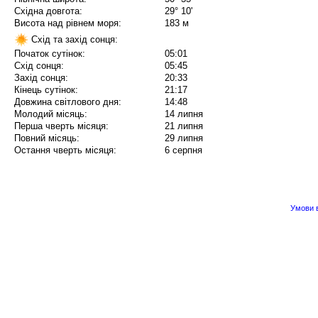
Східна довгота:
29° 10'
Висота над рівнем моря:
183 м
Схід та захід сонця:
Початок сутінок:
05:01
Схід сонця:
05:45
Захід сонця:
20:33
Кінець сутінок:
21:17
Довжина світлового дня:
14:48
Молодий місяць:
14 липня
Перша чверть місяця:
21 липня
Повний місяць:
29 липня
Остання чверть місяця:
6 серпня
Умови в