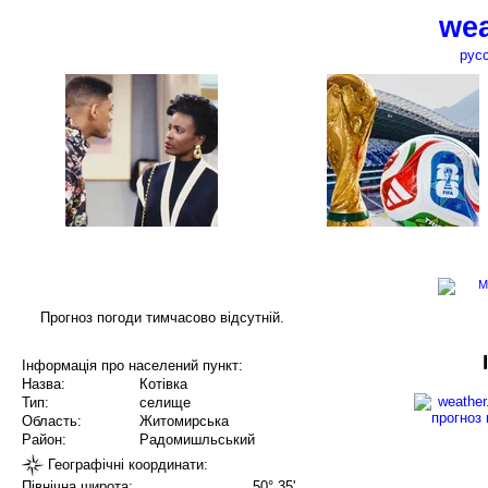
wea
рус
Прогноз погоди тимчасово відсутній.
Інформація про населений пункт:
Назва:
Котівка
Тип:
селище
Область:
Житомирська
Район:
Радомишльський
Географічні координати:
Північна широта:
50° 35'