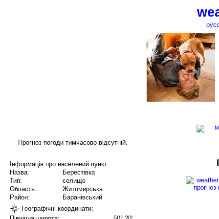
wea
рус
Прогноз погоди тимчасово відсутній.
Інформація про населений пункт:
Назва:
Берестівка
Тип:
селище
Область:
Житомирська
Район:
Баранівський
Географічні координати:
Північна широта:
50° 20'