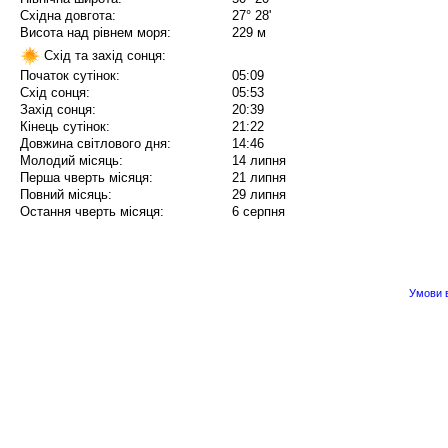
Східна довгота:
27° 28'
Висота над рівнем моря:
229 м
Схід та захід сонця:
Початок сутінок:
05:09
Схід сонця:
05:53
Захід сонця:
20:39
Кінець сутінок:
21:22
Довжина світлового дня:
14:46
Молодий місяць:
14 липня
Перша чверть місяця:
21 липня
Повний місяць:
29 липня
Остання чверть місяця:
6 серпня
Умови в