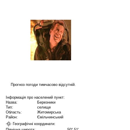
Прогноз погоди тимчасово відсутній.
Інформація про населений пункт:
Назва:
Березники
Тип:
селище
Область:
Житомирська
Район:
Ємільчинський
Географічні координати:
Північна широта:
50° 51'