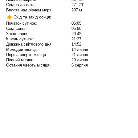
Східна довгота:
27° 29'
Висота над рівнем моря:
207 м
Схід та захід сонця:
Початок сутінок:
05:05
Схід сонця:
05:50
Захід сонця:
20:42
Кінець сутінок:
21:27
Довжина світлового дня:
14:52
Молодий місяць:
14 липня
Перша чверть місяця:
21 липня
Повний місяць:
29 липня
Остання чверть місяця:
6 серпня