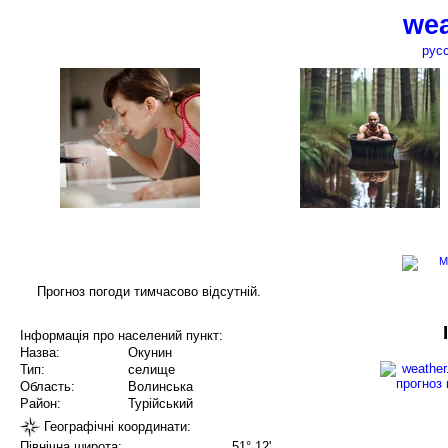
wea
рус
Прогноз погоди тимчасово відсутній.
Інформація про населений пункт:
Назва:
Окунин
Тип:
селище
Область:
Волинська
Район:
Турійський
Географічні координати:
Північна широта:
51° 12'