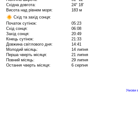
Східна довгота:
24° 18'
Висота над рівнем моря:
183 м
Схід та захід сонця:
Початок сутінок:
05:23
Схід сонця:
06:08
Захід сонця:
20:49
Кінець сутінок:
21:33
Довжина світлового дня:
14:41
Молодий місяць:
14 липня
Перша чверть місяця:
21 липня
Повний місяць:
29 липня
Остання чверть місяця:
6 серпня
Умови в