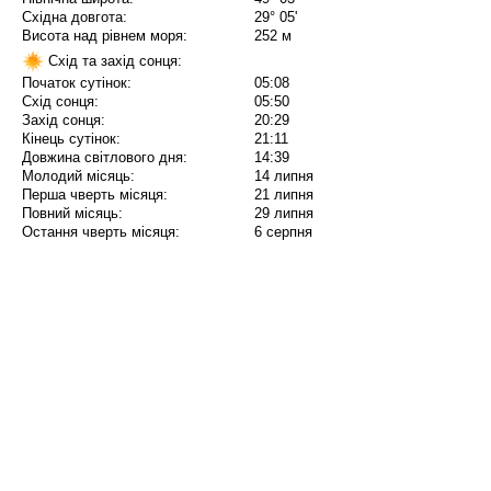
Східна довгота:
29° 05'
Висота над рівнем моря:
252 м
Схід та захід сонця:
Початок сутінок:
05:08
Схід сонця:
05:50
Захід сонця:
20:29
Кінець сутінок:
21:11
Довжина світлового дня:
14:39
Молодий місяць:
14 липня
Перша чверть місяця:
21 липня
Повний місяць:
29 липня
Остання чверть місяця:
6 серпня