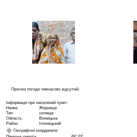
Прогноз погоди тимчасово відсутній.
Інформація про населений пункт:
Назва:
Жорнище
Тип:
селище
Область:
Вінницька
Район:
Іллінецький
Географічні координати:
Північна широта:
49° 03'