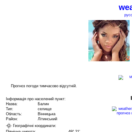
wea
рус
Прогноз погоди тимчасово відсутній.
Інформація про населений пункт:
Назва:
Балин
Тип:
селище
Область:
Вінницька
Район:
Літинський
Географічні координати:
Північна широта:
49° 21'