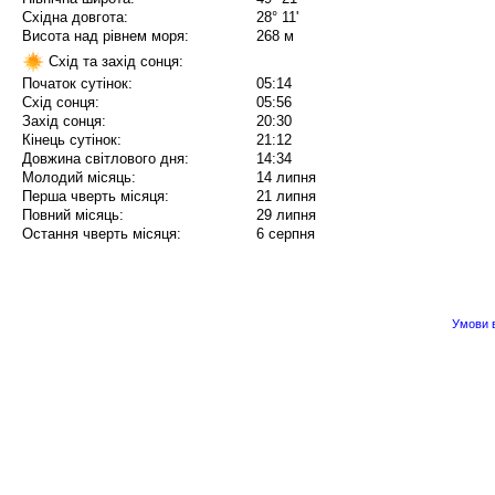
Східна довгота:
28° 11'
Висота над рівнем моря:
268 м
Схід та захід сонця:
Початок сутінок:
05:14
Схід сонця:
05:56
Захід сонця:
20:30
Кінець сутінок:
21:12
Довжина світлового дня:
14:34
Молодий місяць:
14 липня
Перша чверть місяця:
21 липня
Повний місяць:
29 липня
Остання чверть місяця:
6 серпня
Умови в