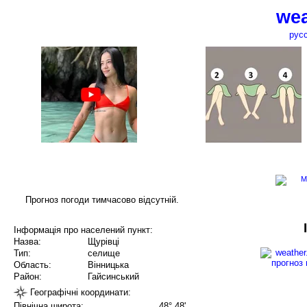
wea
рус
Прогноз погоди тимчасово відсутній.
Інформація про населений пункт:
Назва:
Щурівці
Тип:
селище
Область:
Вінницька
Район:
Гайсинський
Географічні координати:
Північна широта:
48° 48'