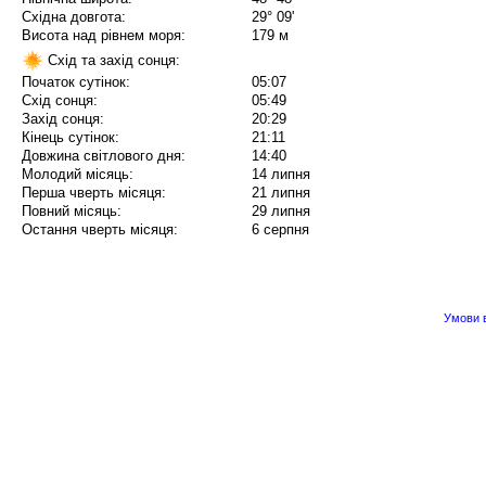
Східна довгота:
29° 09'
Висота над рівнем моря:
179 м
Схід та захід сонця:
Початок сутінок:
05:07
Схід сонця:
05:49
Захід сонця:
20:29
Кінець сутінок:
21:11
Довжина світлового дня:
14:40
Молодий місяць:
14 липня
Перша чверть місяця:
21 липня
Повний місяць:
29 липня
Остання чверть місяця:
6 серпня
Умови в