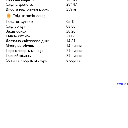
Східна довгота:
28° 47'
Висота над рівнем моря:
239 м
Схід та захід сонця:
Початок сутінок:
05:13
Схід сонця:
05:55
Захід сонця:
20:26
Кінець сутінок:
21:08
Довжина світлового дня:
14:31
Молодий місяць:
14 липня
Перша чверть місяця:
21 липня
Повний місяць:
29 липня
Остання чверть місяця:
6 серпня
Умови в