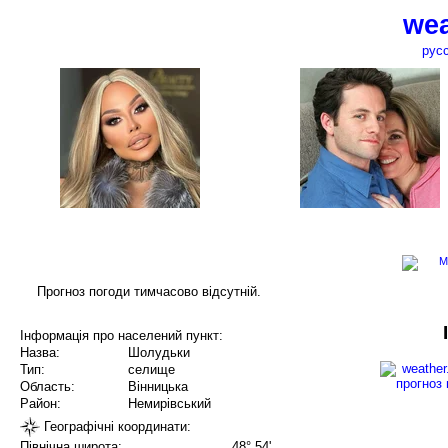
wea
рус
Прогноз погоди тимчасово відсутній.
Інформація про населений пункт:
Назва:
Шолудьки
Тип:
селище
Область:
Вінницька
Район:
Немирівський
Географічні координати:
Північна широта:
48° 54'