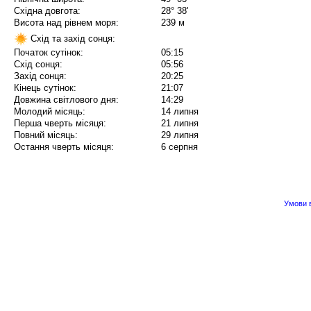
Східна довгота:
28° 38'
Висота над рівнем моря:
239 м
Схід та захід сонця:
Початок сутінок:
05:15
Схід сонця:
05:56
Захід сонця:
20:25
Кінець сутінок:
21:07
Довжина світлового дня:
14:29
Молодий місяць:
14 липня
Перша чверть місяця:
21 липня
Повний місяць:
29 липня
Остання чверть місяця:
6 серпня
Умови в