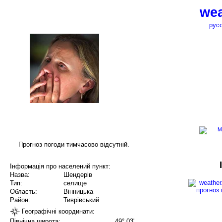
wea
рус
Прогноз погоди тимчасово відсутній.
Інформація про населений пункт:
Назва:
Шендерів
Тип:
селище
Область:
Вінницька
Район:
Тиврівський
Географічні координати:
Північна широта:
49° 03'