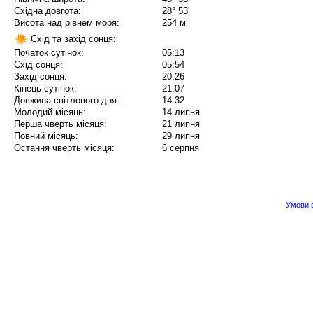
Східна довгота:
28° 53'
Висота над рівнем моря:
254 м
Схід та захід сонця:
Початок сутінок:
05:13
Схід сонця:
05:54
Захід сонця:
20:26
Кінець сутінок:
21:07
Довжина світлового дня:
14:32
Молодий місяць:
14 липня
Перша чверть місяця:
21 липня
Повний місяць:
29 липня
Остання чверть місяця:
6 серпня
Умови в