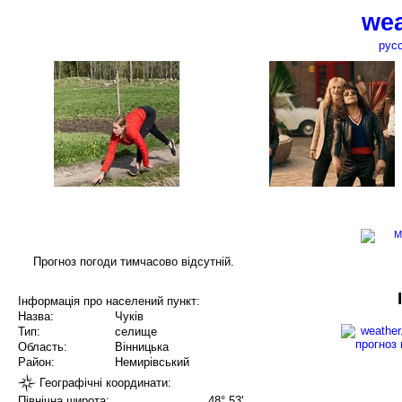
wea
рус
Прогноз погоди тимчасово відсутній.
Інформація про населений пункт:
Назва:
Чуків
Тип:
селище
Область:
Вінницька
Район:
Немирівський
Географічні координати:
Північна широта:
48° 53'