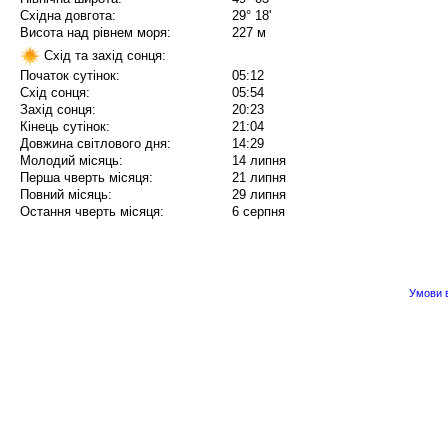
Східна довгота:
29° 18'
Висота над рівнем моря:
227 м
Схід та захід сонця:
Початок сутінок:
05:12
Схід сонця:
05:54
Захід сонця:
20:23
Кінець сутінок:
21:04
Довжина світлового дня:
14:29
Молодий місяць:
14 липня
Перша чверть місяця:
21 липня
Повний місяць:
29 липня
Остання чверть місяця:
6 серпня
Умови в