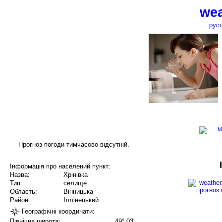
wea
рус
Прогноз погоди тимчасово відсутній.
Інформація про населений пункт:
Назва:
Хрінівка
Тип:
селище
Область:
Вінницька
Район:
Іллінецький
Географічні координати:
Північна широта:
49° 03'