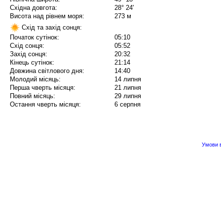
Східна довгота:
28° 24'
Висота над рівнем моря:
273 м
Схід та захід сонця:
Початок сутінок:
05:10
Схід сонця:
05:52
Захід сонця:
20:32
Кінець сутінок:
21:14
Довжина світлового дня:
14:40
Молодий місяць:
14 липня
Перша чверть місяця:
21 липня
Повний місяць:
29 липня
Остання чверть місяця:
6 серпня
Умови в