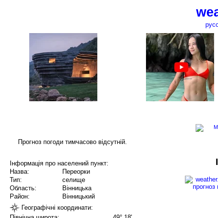
wea
рус
Прогноз погоди тимчасово відсутній.
Інформація про населений пункт:
Назва:
Переорки
Тип:
селище
Область:
Вінницька
Район:
Вінницький
Географічні координати:
Північна широта:
49° 18'