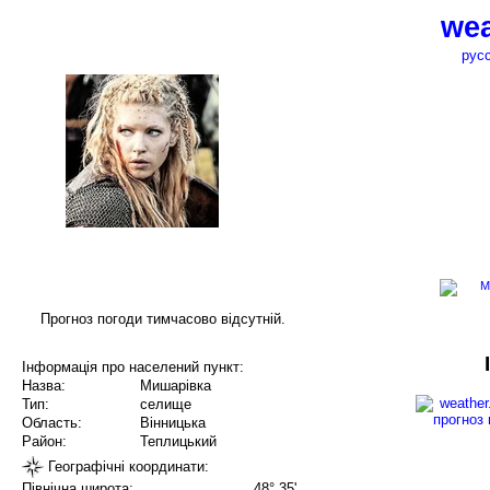
wea
рус
Прогноз погоди тимчасово відсутній.
Інформація про населений пункт:
Назва:
Мишарівка
Тип:
селище
Область:
Вінницька
Район:
Теплицький
Географічні координати:
Північна широта:
48° 35'