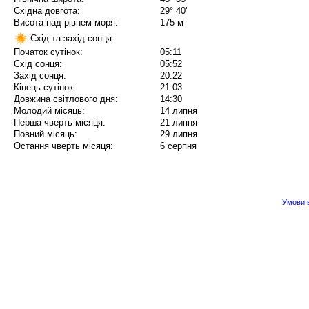
Східна довгота:
29° 40'
Висота над рівнем моря:
175 м
Схід та захід сонця:
Початок сутінок:
05:11
Схід сонця:
05:52
Захід сонця:
20:22
Кінець сутінок:
21:03
Довжина світлового дня:
14:30
Молодий місяць:
14 липня
Перша чверть місяця:
21 липня
Повний місяць:
29 липня
Остання чверть місяця:
6 серпня
Умови в