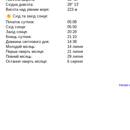
Східна довгота:
29° 13'
Висота над рівнем моря:
223 м
Схід та захід сонця:
Початок сутінок:
05:08
Схід сонця:
05:50
Захід сонця:
20:28
Кінець сутінок:
21:10
Довжина світлового дня:
14:38
Молодий місяць:
14 липня
Перша чверть місяця:
21 липня
Повний місяць:
29 липня
Остання чверть місяця:
6 серпня
Умови в