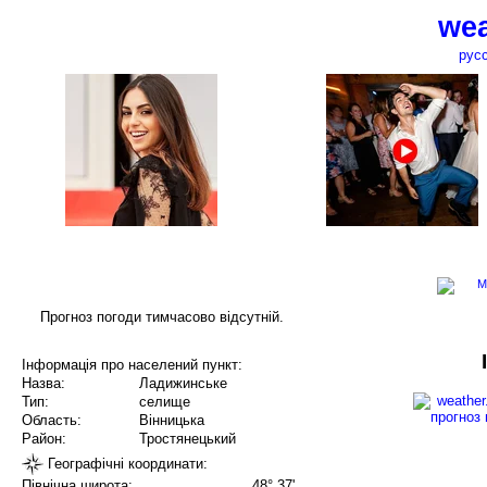
wea
рус
Прогноз погоди тимчасово відсутній.
Інформація про населений пункт:
Назва:
Ладижинське
Тип:
селище
Область:
Вінницька
Район:
Тростянецький
Географічні координати:
Північна широта:
48° 37'