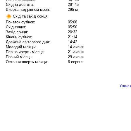
Східна довгота:
28° 45'
Висота над рівнем моря:
295 м
Схід та захід сонця:
Початок сутінок:
05:08
Схід сонця:
05:50
Захід сонця:
20:32
Кінець сутінок:
21:14
Довжина світлового дня:
14:42
Молодий місяць:
14 липня
Перша чверть місяця:
21 липня
Повний місяць:
29 липня
Остання чверть місяця:
6 серпня
Умови в