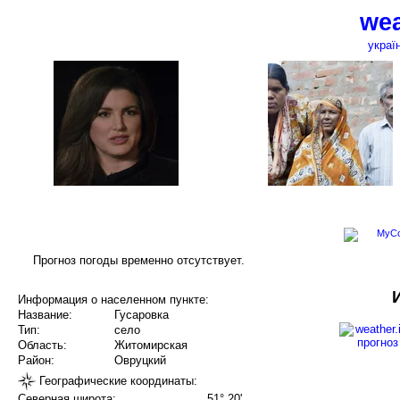
wea
украї
Прогноз погоды временно отсутствует.
Информация о населенном пункте:
Название:
Гусаровка
Тип:
село
Область:
Житомирская
Район:
Овруцкий
Географические координаты:
Северная широта:
51° 20'