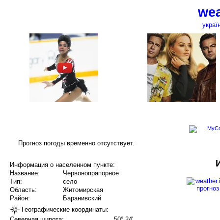
wea
украї
Прогноз погоды временно отсутствует.
Информация о населенном пункте:
Название:
Червонопрапорное
Тип:
село
Область:
Житомирская
Район:
Баранивский
Географические координаты:
Северная широта:
50° 24'