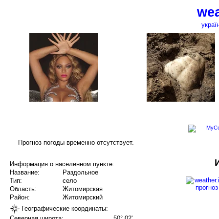
wea
украї
Прогноз погоды временно отсутствует.
Информация о населенном пункте:
Название:
Раздольное
Тип:
село
Область:
Житомирская
Район:
Житомирский
Географические координаты:
Северная широта:
50° 02'