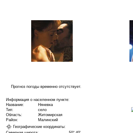
Прогноз погоды временно отсутствует.
Информация о населенном пункте:
Название:
Няневка
Тип:
село
Область:
Житомирская
Район:
Малинский
Географические координаты:
Северная широта:
50° 40'