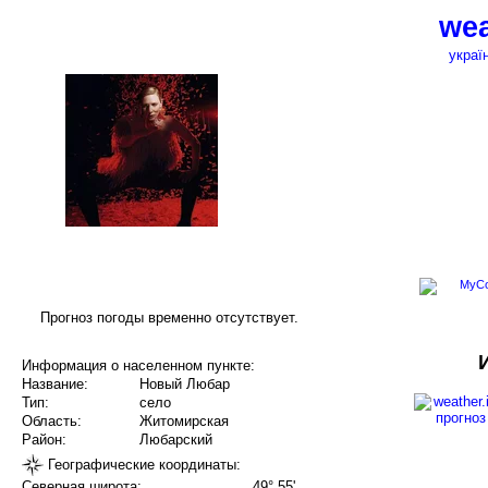
wea
украї
Прогноз погоды временно отсутствует.
Информация о населенном пункте:
Название:
Новый Любар
Тип:
село
Область:
Житомирская
Район:
Любарский
Географические координаты:
Северная широта:
49° 55'