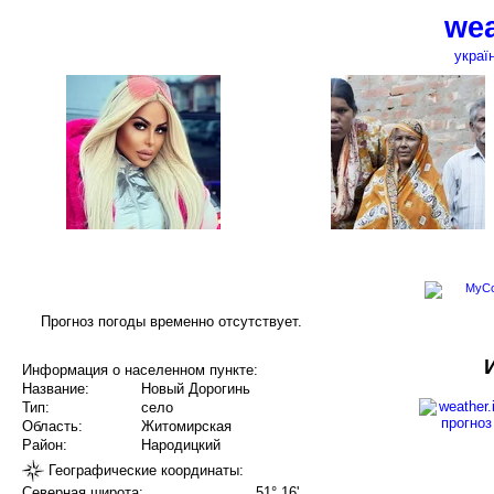
wea
украї
Прогноз погоды временно отсутствует.
Информация о населенном пункте:
Название:
Новый Дорогинь
Тип:
село
Область:
Житомирская
Район:
Народицкий
Географические координаты:
Северная широта:
51° 16'