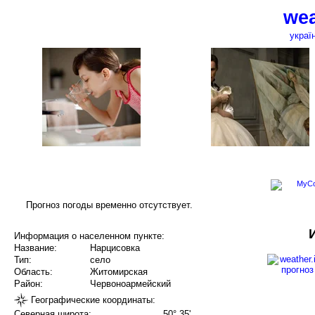
wea
украї
Прогноз погоды временно отсутствует.
Информация о населенном пункте:
Название:
Нарцисовка
Тип:
село
Область:
Житомирская
Район:
Червоноармейский
Географические координаты:
Северная широта:
50° 35'