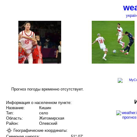
wea
украї
Прогноз погоды временно отсутствует.
Информация о населенном пункте:
Название:
Кишин
Тип:
село
Область:
Житомирская
Район:
Олевский
Географические координаты:
Северная широта:
51° 07'